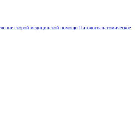
еление скорой медицинской помощи
Патологоанатомическое