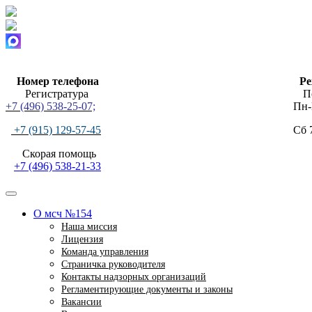
Номер телефона
Ре
Регистратура Поли
+7 (496) 538-25-07;
Пн-Пт
+7 (915) 129-57-45
Сб 
Скорая п
+7 (496) 538-21-33
О мсч №154
Наша миссия
Лицензия
Команда управления
Страничка руководителя
Контакты надзорных организаций
Регламентирующие документы и законы
Вакансии