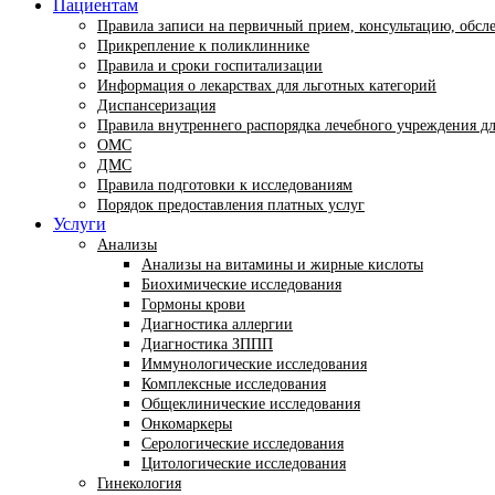
Пациентам
Правила записи на первичный прием, консультацию, обсл
Прикрепление к поликлиннике
Правила и сроки госпитализации
Информация о лекарствах для льготных категорий
Диспансеризация
Правила внутреннего распорядка лечебного учреждения д
ОМС
ДМС
Правила подготовки к исследованиям
Порядок предоставления платных услуг
Услуги
Анализы
Анализы на витамины и жирные кислоты
Биохимические исследования
Гормоны крови
Диагностика аллергии
Диагностика ЗППП
Иммунологические исследования
Комплексные исследования
Общеклинические исследования
Онкомаркеры
Серологические исследования
Цитологические исследования
Гинекология