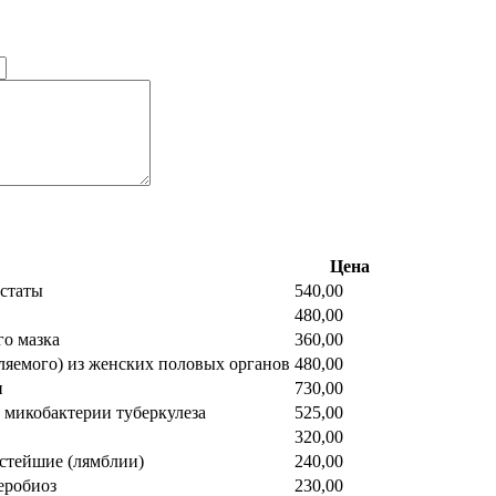
Цена
остаты
540,00
480,00
го мазка
360,00
ляемого) из женских половых органов
480,00
и
730,00
 микобактерии туберкулеза
525,00
320,00
остейшие (лямблии)
240,00
еробиоз
230,00