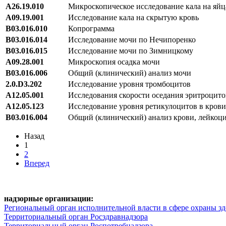
A26.19.010
Микроскопическое исследование кала на яйц
A09.19.001
Исследование кала на скрытую кровь
B03.016.010
Копрограмма
B03.016.014
Исследование мочи по Нечипоренко
B03.016.015
Исследование мочи по Зимницкому
A09.28.001
Микроскопия осадка мочи
B03.016.006
Общий (клинический) анализ мочи
2.0.D3.202
Исследование уровня тромбоцитов
A12.05.001
Исследования скорости оседания эритроцит
A12.05.123
Исследование уровня ретикулоцитов в крови
B03.016.004
Общий (клинический) анализ крови, лейкоц
Назад
1
2
Вперед
надзорные организации:
Региональный орган исполнительной власти в сфере охраны зд
Территориальный орган Росздравнадзора
Территориальный орган Роспотребнадзора