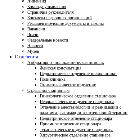
Лицензия
Команда управления
Страничка руководителя
Контакты надзорных организаций
Регламентирующие документы и законы
Вакансии
Врачи
Федеральные новости
Новости
Музей
Отделения
Амбулаторно- поликлиническая помощь
Женская консультация
Педиатрическое отделение поликлиники
Поликлиника
Стоматологическое отделение
Отделения стационара
Гинекологическое отделение стационара
Неврологическое отделение стационара
Отделение анестезиологии и реанимации с
палатами реанимации и интенсивной терапии
Педиатрическое отделение стационара
Приемное отделение стационара
Терапевтическое отделение стационара
Хирургическое отделение стационара