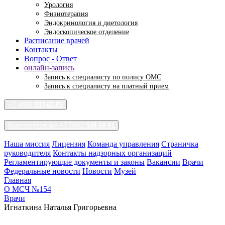
Урология
Физиотерапия
Эндокринология и диетология
Эндоскопическое отделение
Расписание врачей
Контакты
Вопрос - Ответ
онлайн-запись
Запись к специалисту по полису ОМС
Запись к специалисту на платный прием
+7 (496)
533-62-03
Круглосуточный +7 (496)
538-28-61
Наша миссия
Лицензия
Команда управления
Страничка
руководителя
Контакты надзорных организаций
Регламентирующие документы и законы
Вакансии
Врачи
Федеральные новости
Новости
Музей
Главная
О МСЧ №154
Врачи
Игнаткина Наталья Григорьевна