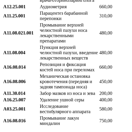
врача-оториноларинголога
A12.25.001
Аудиометрия
660,00
Парацентез барабанной
A11.25.001
310,00
перепонки
Промывание верхней
челюстной пазухи носа
А11.08.021.001
480,00
лекарственными
препаратами
Пункция верхней
А11.08.004
челюстной пазухи, введение
480,00
лекарственных веществ
Репозиция и фиксация
А16.08.014
660,00
костей носа при переломах
Механическая остановка
А16.08.006
кровотечения (передняя и
450,00
задняя тампонада носа)
A11.30.014
Забор мазков из носа и зева
200,00
А16.25.007
Удаление ушной серы
400,00
Исследование
A03.25.001
580,00
вестибулярного аппарата
Промывание лакун
A16.08.016
750,00
миндалин