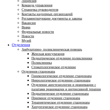
Лицензия
Команда управления
Страничка руководителя
Контакты надзорных организаций
Регламентирующие документы и законы
Вакансии
Врачи
Федеральные новости
Новости
Музей
Отделения
Амбулаторно- поликлиническая помощь
Женская консультация
Педиатрическое отделение поликлиники
Поликлиника
Стоматологическое отделение
Отделения стационара
Гинекологическое отделение стационара
Неврологическое отделение стационара
Отделение анестезиологии и реанимации с
палатами реанимации и интенсивной терапии
Педиатрическое отделение стационара
Приемное отделение стационара
Терапевтическое отделение стационара
Хирургическое отделение стационара