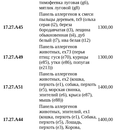
тимофеевка луговая (g6),
мятлик луговой (g8)
Панель аллергенов к смеси
пыльцы деревьев, tx9 (ольха
серая (t2), береза
17.27.A45
1300,00
бородавчатая (t3), лещина
обыкновенная (t4), дуб
белый (t7), ива белая (t12)
Панель аллергенов
животных, еx73 (перья
17.27.A49
птиц: гуся (е70), курицы
1300,00
(е85), утки (е86), попугая
(е213))
Панель аллергенов
животных, ex2 (кошка,
перхоть (e1), собака, перхоть
17.27.A51
1400,00
(e5), морская свинка,
эпителий (e6), крыса (e87),
мышь (e88))
Панель аллергенов
животных, эпителий, ex1
(кошка, перхоть (e1), Собака,
17.27.A44
1400,00
перхоть (e5), Лошадь,
перхоть (e3), Корова,