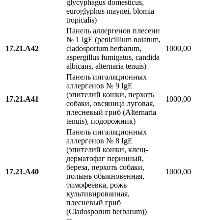
glycyphagus domesticus,
euroglyphus maynei, blomia
tropicalis)
Панель аллергенов плесени
№ 1 IgE (penicillium notatum,
17.21.A42
cladosporium herbarum,
1000,00
aspergillus fumigatus, candida
albicans, alternaria tenuis)
Панель ингаляционных
аллергенов № 9 IgE
(эпителий кошки, перхоть
17.21.A41
1000,00
собаки, овсяница луговая,
плесневый гриб (Alternaria
tenuis), подорожник)
Панель ингаляционных
аллергенов № 8 IgE
(эпителий кошки, клещ-
дерматофаг перинный,
береза, перхоть собаки,
17.21.A40
1000,00
полынь обыкновенная,
тимофеевка, рожь
культивированная,
плесневый гриб
(Cladosporum herbarum))