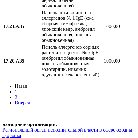
береза, полынь
обыкновенная)
Панель ингаляционных
аллергенов № 1 IgE (ежа
сборная, тимофеевка,
17.21.A35
1000,00
японский кедр, амброзия
обыкновенная, полынь
обыкновенная)
Панель аллергенов сорных
растений и цветов № 5 IgE
(амброзия обыкновенная,
17.20.A35
1000,00
полынь обыкновенная,
золотарник, нивяник,
одуванчик лекарственный)
Назад
1
2
Вперед
надзорные организации:
Региональный орган исполнительной власти в сфере охраны
здоровья