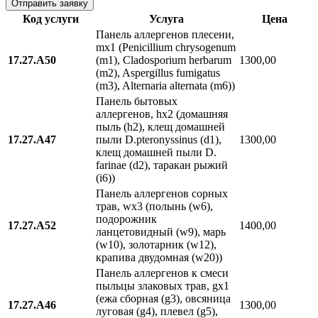
Код услуги
Услуга
Цена
Панель аллергенов плесени,
mx1 (Penicillium chrysogenum
17.27.A50
(m1), Cladosporium herbarum
1300,00
(m2), Aspergillus fumigatus
(m3), Alternaria alternata (m6))
Панель бытовых
аллергенов, hx2 (домашняя
пыль (h2), клещ домашней
17.27.A47
пыли D.pteronyssinus (d1),
1300,00
клещ домашней пыли D.
farinae (d2), таракан рыжий
(i6))
Панель аллергенов сорных
трав, wx3 (полынь (w6),
подорожник
17.27.A52
1400,00
ланцетовидный (w9), марь
(w10), золотарник (w12),
крапива двудомная (w20))
Панель аллергенов к смеси
пыльцы злаковых трав, gx1
(ежа сборная (g3), овсяница
17.27.A46
1300,00
луговая (g4), плевел (g5),