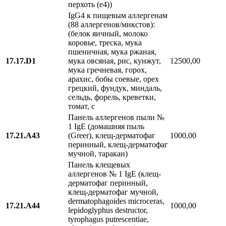
перхоть (e4))
IgG4 к пищевым аллергенам
(88 аллергенов/микстов):
(белок яичный, молоко
коровье, треска, мука
пшеничная, мука ржаная,
17.17.D1
мука овсяная, рис, кунжут,
12500,00
мука гречневая, горох,
арахис, бобы соевые, орех
грецкий, фундук, миндаль,
сельдь, форель, креветки,
томат, с
Панель аллергенов пыли №
1 IgE (домашняя пыль
17.21.A43
(Greer), клещ-дерматофаг
1000,00
перинный, клещ-дерматофаг
мучной, таракан)
Панель клещевых
аллергенов № 1 IgE (клещ-
дерматофаг перинный,
клещ-дерматофаг мучной,
dermatophagoides microceras,
17.21.A44
1000,00
lepidoglyphus destructor,
tyrophagus putrescentiae,