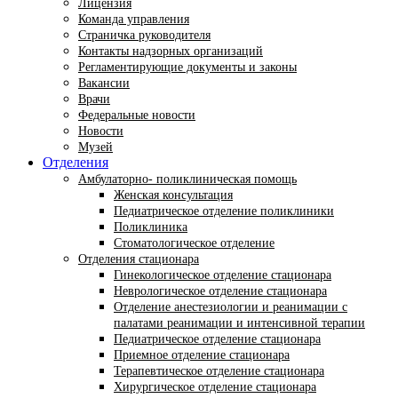
Лицензия
Команда управления
Страничка руководителя
Контакты надзорных организаций
Регламентирующие документы и законы
Вакансии
Врачи
Федеральные новости
Новости
Музей
Отделения
Амбулаторно- поликлиническая помощь
Женская консультация
Педиатрическое отделение поликлиники
Поликлиника
Стоматологическое отделение
Отделения стационара
Гинекологическое отделение стационара
Неврологическое отделение стационара
Отделение анестезиологии и реанимации с
палатами реанимации и интенсивной терапии
Педиатрическое отделение стационара
Приемное отделение стационара
Терапевтическое отделение стационара
Хирургическое отделение стационара