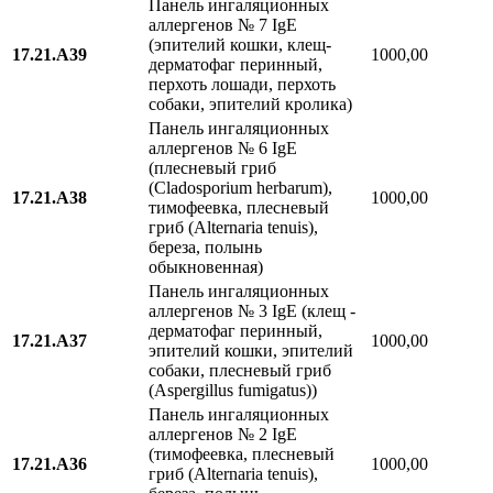
Панель ингаляционных
аллергенов № 7 IgE
(эпителий кошки, клещ-
17.21.A39
1000,00
дерматофаг перинный,
перхоть лошади, перхоть
собаки, эпителий кролика)
Панель ингаляционных
аллергенов № 6 IgE
(плесневый гриб
(Cladosporium herbarum),
17.21.A38
1000,00
тимофеевка, плесневый
гриб (Alternaria tenuis),
береза, полынь
обыкновенная)
Панель ингаляционных
аллергенов № 3 IgE (клещ -
дерматофаг перинный,
17.21.A37
1000,00
эпителий кошки, эпителий
собаки, плесневый гриб
(Aspergillus fumigatus))
Панель ингаляционных
аллергенов № 2 IgE
(тимофеевка, плесневый
17.21.A36
1000,00
гриб (Alternaria tenuis),