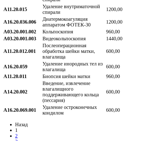
Удаление внутриматочной
А11.20.015
1200,00
спирали
Диатермокоагуляция
A16.20.036.006
1200,00
аппаратом ФОТЕК-30
А03.20.001.002
Кольпоскопия
960,00
А03.20.001.003
Видеокольпоскопия
1440,00
Послеоперационная
A11.20.012.001
обработка шейки матки,
600,00
влагалища
Удаление инородных тел из
А16.20.059
600,00
влагалища
А11.20.011
Биопсия шейки матки
960,00
Введение, извлечение
влагалищного
А14.20.002
600,00
поддерживающего кольца
(пессария)
Удаление остроконечных
A16.20.069.001
600,00
кондилом
Назад
1
2