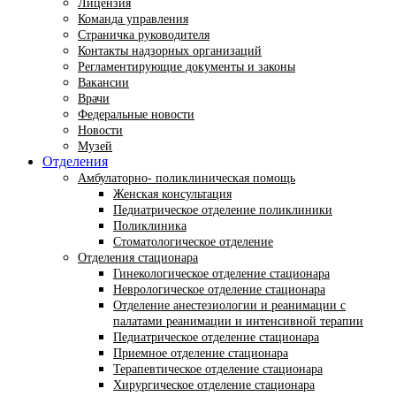
Лицензия
Команда управления
Страничка руководителя
Контакты надзорных организаций
Регламентирующие документы и законы
Вакансии
Врачи
Федеральные новости
Новости
Музей
Отделения
Амбулаторно- поликлиническая помощь
Женская консультация
Педиатрическое отделение поликлиники
Поликлиника
Стоматологическое отделение
Отделения стационара
Гинекологическое отделение стационара
Неврологическое отделение стационара
Отделение анестезиологии и реанимации с
палатами реанимации и интенсивной терапии
Педиатрическое отделение стационара
Приемное отделение стационара
Терапевтическое отделение стационара
Хирургическое отделение стационара