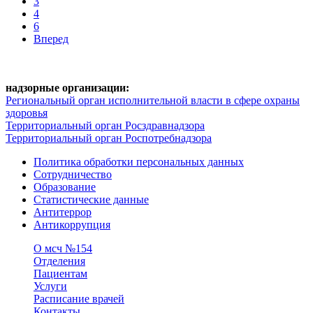
3
4
6
Вперед
надзорные организации:
Региональный орган исполнительной власти в сфере охраны
здоровья
Территориальный орган Росздравнадзора
Территориальный орган Роспотребнадзора
Политика обработки персональных данных
Сотрудничество
Образование
Статистические данные
Антитеррор
Антикоррупция
О мсч №154
Отделения
Пациентам
Услуги
Расписание врачей
Контакты