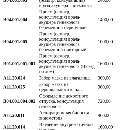
В04.001.003
(осмотр, консультация)
240,00
врача-акушера-гинеколога
Прием (осмотр,
консультация) врача-
В04.001.004
1400,00
акушера-гинеколога
беременной первичный
Прием (осмотр,
консультация) врача-
В04.001.005
1000,00
акушера-гинеколога
беременной повторный
Прием (осмотр,
консультация) врача-
В01.001.001.001
1600,00
акушера-гинеколога (Выезд
на дом)
А11.20.024
Забор мазка из влагалища
300,00
Забор мазка из
А11.20.025
300,00
цервикального канала
Оформление декретного
В04.001.004.002
отпуска, консультация
720,00
гинеколога
Аспирационная биопсия
А11.20.011
960,00
эндометрия
Введение внутриматочной
А11.20.014
1600,00
спирали