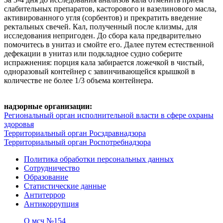
слабительных препаратов, касторового и вазелинового масла,
активированного угля (сорбентов) и прекратить введение
ректальных свечей. Кал, полученный после клизмы, для
исследования непригоден. До сбора кала предварительно
помочитесь в унитаз и смойте его. Далее путем естественной
дефекации в унитаз или подкладное судно соберите
испражнения: порция кала забирается ложечкой в чистый,
одноразовый контейнер с завинчивающейся крышкой в
количестве не более 1/3 объема контейнера.
надзорные организации:
Региональный орган исполнительной власти в сфере охраны
здоровья
Территориальный орган Росздравнадзора
Территориальный орган Роспотребнадзора
Политика обработки персональных данных
Сотрудничество
Образование
Статистические данные
Антитеррор
Антикоррупция
О мсч №154