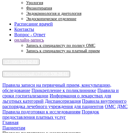
Урология
Физиотерапия
Эндокринология и диетология
Эндоскопическое отделение
Расписание врачей
Контакты
Вопрос - Ответ
онлайн-запись
Запись к специалисту по полису ОМС
Запись к специалисту на платный прием
+7 (496)
533-62-03
Круглосуточный +7 (496)
538-28-61
Правила записи на первичный прием, консультацию,
обследование
Прикрепление к поликлиннике
Правила и
сроки госпитализации
Информация о лекарствах для
льготных категорий
Диспансеризация
Правила внутреннего
распорядка лечебного учреждения для пациентов
ОМС
ДМС
Правила подготовки к исследованиям
Порядок
предоставления платных услуг
Главная
Пациентам