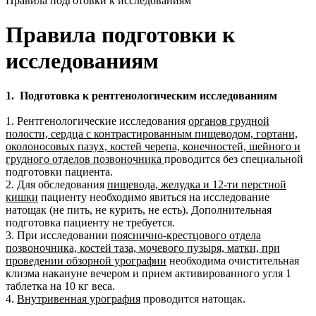
Правила подготовки к исследованиям
Правила подготовки к
исследованиям
1. Подготовка к рентгенологическим исследованиям
1. Рентгенологические исследования
органов грудной
полости, сердца с контрастированным пищеводом, гортани,
околоносовых пазух, костей черепа, конечностей, шейного и
грудного отделов позвоночника
проводится без специальной
подготовки пациента.
2. Для обследования
пищевода, желудка и 12-ти перстной
кишки
пациенту необходимо явиться на исследование
натощак (не пить, не курить, не есть). Дополнительная
подготовка пациенту не требуется.
3. При исследовании
пояснично-крестцового отдела
позвоночника, костей таза, мочевого пузыря, матки, при
проведении обзорной урографии
необходима очистительная
клизма накануне вечером и прием активированного угля 1
таблетка на 10 кг веса.
4.
Внутривенная урография
проводится натощак.