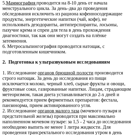
5.
Маммография
проводится на 8-10 день от начала
менструального цикла. За день–два до проведения
обследования исключить из рациона кофеиносодержащие
продукты, энергетические напитки (чай, кофе), не
использовать дезодоранты, антиперспиранты, лосьоны,
пахучие крема и спреи для тела в день прохождения
диагностики, так как они могут создать на плёнке
затемнения.
6. Метросальпингография проводится натощак, с
подготовленным кишечником.
2. Подготовка к ультразвуковым исследованиям
1. Исследование
органов брюшной полости
производится
строго натощак. За день до исследования из пищи
исключается молоко, черный хлеб, сырые фрукты и овощи,
фруктовые соки, газированные напитки. Лицам, страдающим
метеоризмом, такая диета устанавливается до 2-х дней и
рекомендуется прием ферментных препаратов: фестала,
панзинорма, прием активированного угля.
2. Исследование
органов малого таза
(мочевого пузыря и
предстательной железы) проводится при максимально
наполненном мочевом пузыре: за 1,5 - 2 часа до исследования
необходимо выпить не менее 1 литра жидкости. Для
проведения трансректального исследования утром в день