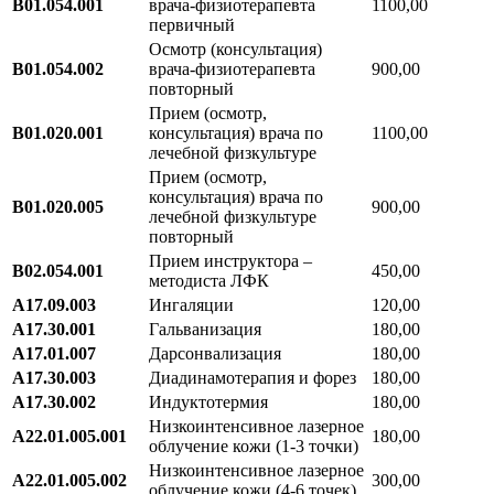
В01.054.001
врача-физиотерапевта
1100,00
первичный
Осмотр (консультация)
В01.054.002
врача-физиотерапевта
900,00
повторный
Прием (осмотр,
B01.020.001
консультация) врача по
1100,00
лечебной физкультуре
Прием (осмотр,
консультация) врача по
B01.020.005
900,00
лечебной физкультуре
повторный
Прием инструктора –
В02.054.001
450,00
методиста ЛФК
А17.09.003
Ингаляции
120,00
А17.30.001
Гальванизация
180,00
А17.01.007
Дарсонвализация
180,00
А17.30.003
Диадинамотерапия и форез
180,00
A17.30.002
Индуктотермия
180,00
Низкоинтенсивное лазерное
А22.01.005.001
180,00
облучение кожи (1-3 точки)
Низкоинтенсивное лазерное
А22.01.005.002
300,00
облучение кожи (4-6 точек)