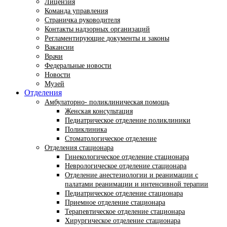
Лицензия
Команда управления
Страничка руководителя
Контакты надзорных организаций
Регламентирующие документы и законы
Вакансии
Врачи
Федеральные новости
Новости
Музей
Отделения
Амбулаторно- поликлиническая помощь
Женская консультация
Педиатрическое отделение поликлиники
Поликлиника
Стоматологическое отделение
Отделения стационара
Гинекологическое отделение стационара
Неврологическое отделение стационара
Отделение анестезиологии и реанимации с
палатами реанимации и интенсивной терапии
Педиатрическое отделение стационара
Приемное отделение стационара
Терапевтическое отделение стационара
Хирургическое отделение стационара