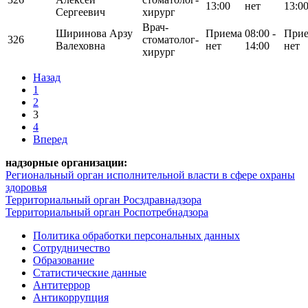
13:00
нет
13:0
Сергеевич
хирург
Врач-
Ширинова Арзу
Приема
08:00 -
При
326
стоматолог-
Валеховна
нет
14:00
нет
хирург
Назад
1
2
3
4
Вперед
надзорные организации:
Региональный орган исполнительной власти в сфере охраны
здоровья
Территориальный орган Росздравнадзора
Территориальный орган Роспотребнадзора
Политика обработки персональных данных
Сотрудничество
Образование
Статистические данные
Антитеррор
Антикоррупция