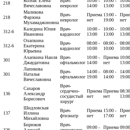
Колбас Елена
Врач-
10:00 -
10:00 -
10:00
218
Вячеславовна
невролог
14:00
13:00
13:0
Маликова
Врач-
Приема
13:00 -
При
218
Фарзона
невролог
нет
19:00
нет
Мухамаджоновна
Каледина Юлия
Врач-
10:00 -
10:00 -
10:00
312-6
Ивановна
кардиолог
13:00
13:00
13:0
Охапкина
Врач-
08:00 -
08:00 -
08:00
312-6
Екатерина
кардиолог
10:00
10:00
10:0
Юрьевна
Ахапкина Наиля
Врач-
10:00 -
Приема
10:00
301
Джаудатовна
офтальмолог
14:00
нет
13:0
Лапикова
Врач-
14:00 -
08:00 -
14:00
301
Наталья
офтальмолог
19:00
14:00
19:0
Вячеславовна
Врач-
Сахаров
сердечно-
Приема
Приема
08:30
136
Александр
сосудистый
нет
нет
13:0
Борисович
хирург
Шидловская
Врач-
Приема
15:00 -
При
137
Иллина
фтизиатр
нет
17:00
нет
Михайловна
Бирюков
Врач-
09:00 -
Приема
09:00
326
Алексей
стоматолог-