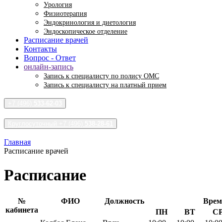
Урология
Физиотерапия
Эндокринология и диетология
Эндоскопическое отделение
Расписание врачей
Контакты
Вопрос - Ответ
онлайн-запись
Запись к специалисту по полису ОМС
Запись к специалисту на платный прием
+7 (496)
533-62-03
Круглосуточный +7 (496)
538-28-61
Главная
Расписание врачей
Расписание
№
ФИО
Должность
Врем
кабинета
ПН
ВТ
С