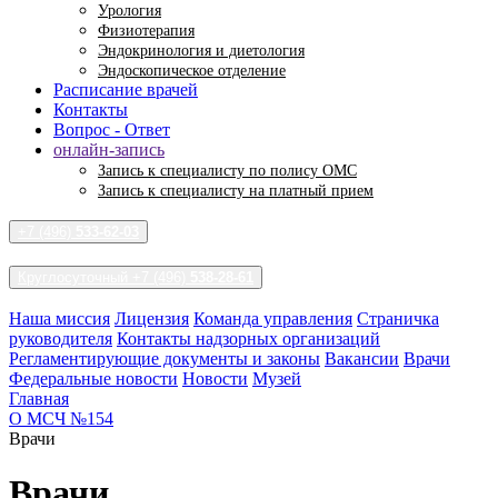
Урология
Физиотерапия
Эндокринология и диетология
Эндоскопическое отделение
Расписание врачей
Контакты
Вопрос - Ответ
онлайн-запись
Запись к специалисту по полису ОМС
Запись к специалисту на платный прием
+7 (496)
533-62-03
Круглосуточный +7 (496)
538-28-61
Наша миссия
Лицензия
Команда управления
Страничка
руководителя
Контакты надзорных организаций
Регламентирующие документы и законы
Вакансии
Врачи
Федеральные новости
Новости
Музей
Главная
О МСЧ №154
Врачи
Врачи