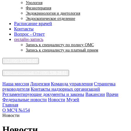
Урология
Физиотерапия
Эндокринология и диетология
Эндоскопическое отделение
Расписание врачей
Контакты
Вопрос - Ответ
онлайн-запись
Запись к специалисту по полису ОМС
Запись к специалисту на платный прием
+7 (496)
533-62-03
Круглосуточный +7 (496)
538-28-61
Наша миссия
Лицензия
Команда управления
Страничка
руководителя
Контакты надзорных организаций
Регламентирующие документы и законы
Вакансии
Врачи
Федеральные новости
Новости
Музей
Главная
О МСЧ №154
Новости
Новости