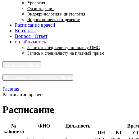
Урология
Физиотерапия
Эндокринология и диетология
Эндоскопическое отделение
Расписание врачей
Контакты
Вопрос - Ответ
онлайн-запись
Запись к специалисту по полису ОМС
Запись к специалисту на платный прием
+7 (496)
533-62-03
Круглосуточный +7 (496)
538-28-61
Главная
Расписание врачей
Расписание
№
ФИО
Должность
Врем
кабинета
ПН
ВТ
С