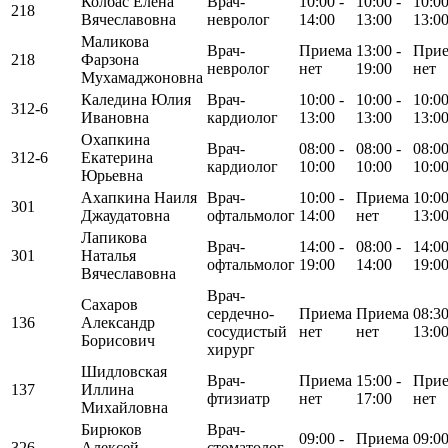
Колбас Елена
Врач-
10:00 -
10:00 -
10:00
218
Вячеславовна
невролог
14:00
13:00
13:0
Маликова
Врач-
Приема
13:00 -
При
218
Фарзона
невролог
нет
19:00
нет
Мухамаджоновна
Каледина Юлия
Врач-
10:00 -
10:00 -
10:00
312-6
Ивановна
кардиолог
13:00
13:00
13:0
Охапкина
Врач-
08:00 -
08:00 -
08:00
312-6
Екатерина
кардиолог
10:00
10:00
10:0
Юрьевна
Ахапкина Наиля
Врач-
10:00 -
Приема
10:00
301
Джаудатовна
офтальмолог
14:00
нет
13:0
Лапикова
Врач-
14:00 -
08:00 -
14:00
301
Наталья
офтальмолог
19:00
14:00
19:0
Вячеславовна
Врач-
Сахаров
сердечно-
Приема
Приема
08:30
136
Александр
сосудистый
нет
нет
13:0
Борисович
хирург
Шидловская
Врач-
Приема
15:00 -
При
137
Иллина
фтизиатр
нет
17:00
нет
Михайловна
Бирюков
Врач-
09:00 -
Приема
09:00
326
Алексей
стоматолог-