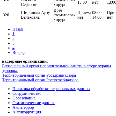
13:00
нет
13:0
Сергеевич
хирург
Врач-
Ширинова Арзу
Приема
08:00 -
При
326
стоматолог-
Валеховна
нет
14:00
нет
хирург
Назад
1
2
3
4
Вперед
надзорные организации:
Региональный орган исполнительной власти в сфере охраны
здоровья
Территориальный орган Росздравнадзора
Территориальный орган Роспотребнадзора
Политика обработки персональных данных
Сотрудничество
Образование
Статистические данные
Антитеррор
Антикоррупция