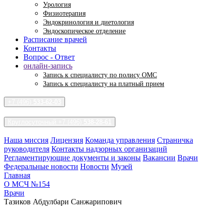
Урология
Физиотерапия
Эндокринология и диетология
Эндоскопическое отделение
Расписание врачей
Контакты
Вопрос - Ответ
онлайн-запись
Запись к специалисту по полису ОМС
Запись к специалисту на платный прием
+7 (496)
533-62-03
Круглосуточный +7 (496)
538-28-61
Наша миссия
Лицензия
Команда управления
Страничка
руководителя
Контакты надзорных организаций
Регламентирующие документы и законы
Вакансии
Врачи
Федеральные новости
Новости
Музей
Главная
О МСЧ №154
Врачи
Тазиков Абдулбари Санжарипович