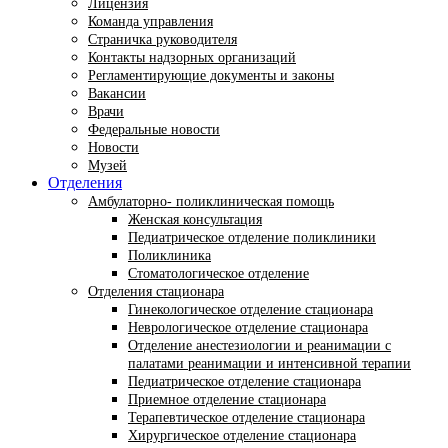
Лицензия
Команда управления
Страничка руководителя
Контакты надзорных организаций
Регламентирующие документы и законы
Вакансии
Врачи
Федеральные новости
Новости
Музей
Отделения
Амбулаторно- поликлиническая помощь
Женская консультация
Педиатрическое отделение поликлиники
Поликлиника
Стоматологическое отделение
Отделения стационара
Гинекологическое отделение стационара
Неврологическое отделение стационара
Отделение анестезиологии и реанимации с
палатами реанимации и интенсивной терапии
Педиатрическое отделение стационара
Приемное отделение стационара
Терапевтическое отделение стационара
Хирургическое отделение стационара